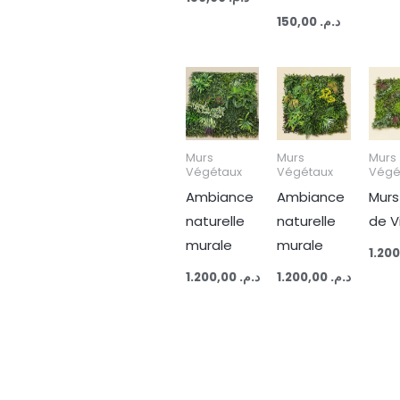
150,00
د.م.
Murs
Murs
Murs
Végétaux
Végétaux
Végé
Ambiance
Ambiance
Murs
naturelle
naturelle
de V
murale
murale
1.200,00
د.م.
1.200,00
د.م.