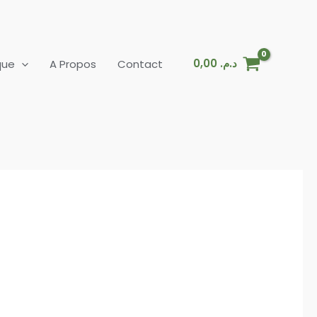
0,00
د.م.
que
A Propos
Contact