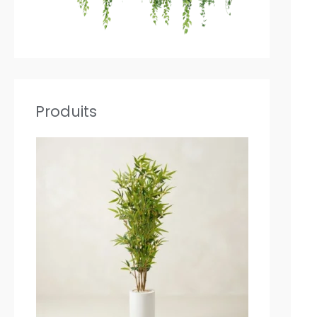
0
0
.
.
Produits