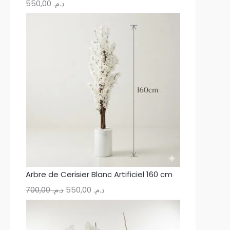
550,00
د.م.
Arbre de Cerisier Blanc Artificiel 160 cm
700,00
د.م.
550,00
د.م.