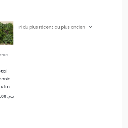
taux
tal
monie
 x 1m
1.200,00
د.م.