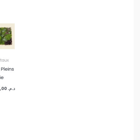
taux
 Pleins
ie
1.200,00
د.م.