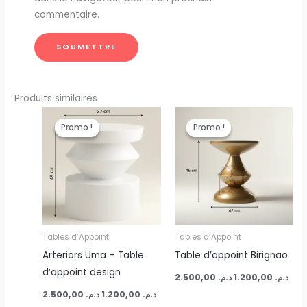
commentaire.
Produits similaires
Le
Le
Le
Le
prix
prix
prix
prix
Promo !
Promo !
Promo !
Promo !
initial
actuel
initial
act
était :
est :
était :
est 
د.م. 2.500,00.
د.م. 1.200,00.
د.م. 2.500,00.
Tables d’Appoint
Tables d’Appoint
Arteriors Uma – Table
Table d’appoint Birignao
d’appoint design
2.500,00
د.م.
1.200,00
د.م.
2.500,00
د.م.
1.200,00
د.م.