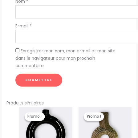
Nom
*
E-mail
*
Enregistrer mon nom, mon e-mail et mon site
dans le navigateur pour mon prochain
commentaire.
Produits similaires
Plage
Plag
de
de
Promo !
Promo !
Promo !
Promo !
prix :
prix :
م. 100,00
د.م. 100,00
à
à
د.م. 150,00