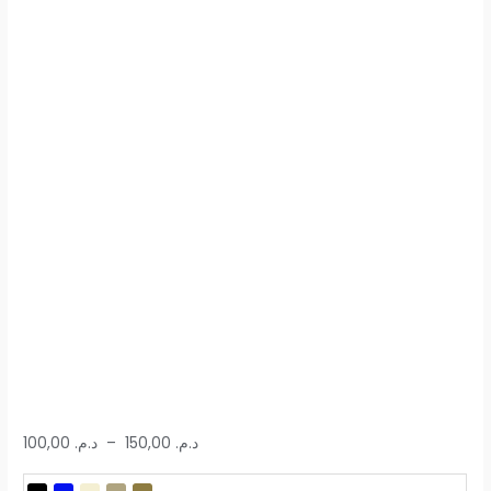
100,00
د.م.
–
150,00
د.م.